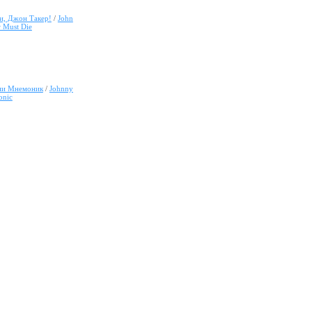
и, Джон Такер!
/
John
 Must Die
и Мнемоник
/
Johnny
nic