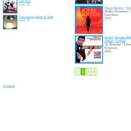
Fast Five
total: 23
Джон Картер
/
Joh
Майкл Джаккино /
Giacchino
Tres metros sobre el cielo
2012
total: 15
Агент Джонни Ин
Johnny English
Эд Ширмёр / Edwa
Shearmur
2003
1
2
3
4
Contacts