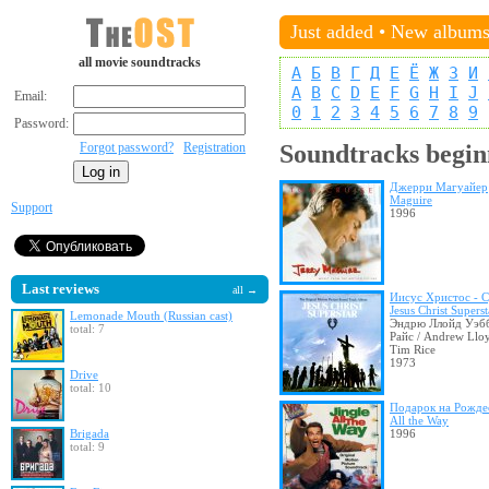
Just added
•
New album
all movie soundtracks
А
Б
В
Г
Д
Е
Ё
Ж
З
И
A
B
C
D
E
F
G
H
I
J
Email:
0
1
2
3
4
5
6
7
8
9
Password:
Forgot password?
Registration
Soundtracks begin
Джерри Магуайер
Maguire
Support
1996
Last reviews
all →
Иисус Христос - C
Jesus Christ Superst
Lemonade Mouth (Russian cast)
Эндрю Ллойд Уэб
total: 7
Райс / Andrew Llo
Tim Rice
1973
Drive
total: 10
Подарок на Рожде
All the Way
Brigada
1996
total: 9