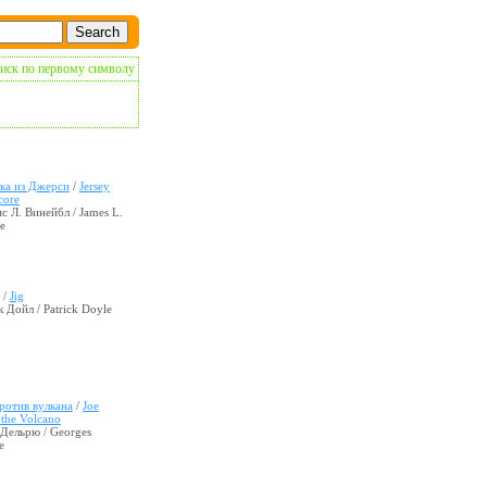
иск по первому символу
ка из Джерси
/
Jersey
core
 Л. Винейбл / James L.
e
/
Jig
 Дойл / Patrick Doyle
ротив вулкана
/
Joe
 the Volcano
Дельрю / Georges
e