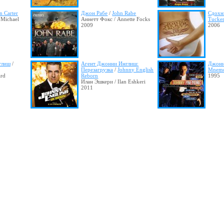
n Carter
Джон Рабе
/
John Rabe
Сдохн
 Michael
Аннетт Фокс / Annette Focks
Tucker
2009
2006
глиш
/
Агент Джонни Инглиш:
Джонн
Перезагрузка
/
Johnny English
Mnemo
rd
Reborn
1995
Илан Эшкери / Ilan Eshkeri
2011