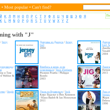
s
•
Most popular
•
Can't find?
По
Й
К
Л
М
Н
О
П
Р
С
Т
У
Ф
Х
Ц
Ч
Ш
Щ
Э
Ю
Я
K
L
M
N
O
P
Q
R
S
T
U
V
W
X
Y
Z
ning with "J"
/
Jerry
Девушка из Джерси
/
Jersey
Девуш
Girl
Girl: S
2004
Джеймс
Venabl
2004
уперзвезда
/
Влюбись в меня, если
Джига
ar
осмелишься
/
Jeux d'enfants
Патрик
бер и Тим
Филипп Ромби / Philippe
2011
yd Webber &
Rombi
2003
ство
/
Jingle
Джок из Бушвельде
/
Jock
Джо п
Клаус Бадельт и Йен Хонимэн
Versus
/ Klaus Badelt & Ian Honeyman
Жорж 
2011
Deleru
1990