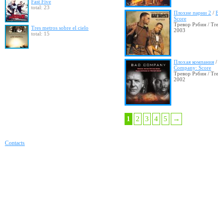
Fast Five
total: 23
Плохие парни 2
/
B
Score
Тревор Рэбин / Tr
Tres metros sobre el cielo
2003
total: 15
Плохая компания
Company: Score
Тревор Рэбин / Tr
2002
1
2
3
4
5
→
Contacts