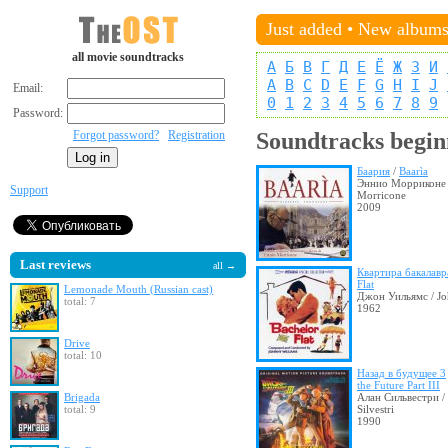
Just added
•
New album
all movie soundtracks
А
Б
В
Г
Д
Е
Ё
Ж
З
И
A
B
C
D
E
F
G
H
I
J
Email:
0
1
2
3
4
5
6
7
8
9
Password:
Forgot password?
Registration
Soundtracks begin
Баария
/
Baarìa
Эннио Морриконе 
Support
Morricone
2009
Last reviews
all →
Квартира бакалавр
Flat
Lemonade Mouth (Russian cast)
Джон Уильямс / Jo
total: 7
1962
Drive
total: 10
Назад в будущее 3
the Future Part III
Brigada
Алан Сильвестри /
total: 9
Silvestri
1990