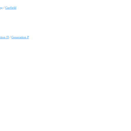
лд
/
Garfield
tion П
/
Generation P