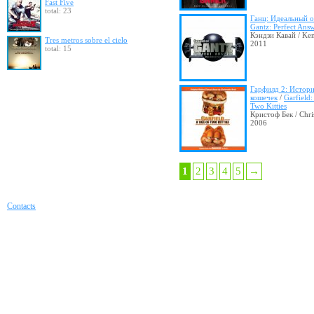
Fast Five
total: 23
Ганц: Идеальный о
Gantz: Perfect Ans
Кэндзи Кавай / Ken
Tres metros sobre el cielo
2011
total: 15
Гарфилд 2: Истори
кошечек
/
Garfield:
Two Kitties
Кристоф Бек / Chri
2006
1
2
3
4
5
→
Contacts