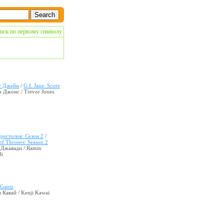
иск по первому символу
т Джейн
/
G.I. Jane: Score
 Джонс / Trevor Jones
рестолов: Сезон 2
/
f Thrones: Season 2
 Джавади / Ramin
di
Gantz
 Кавай / Kenji Kawai