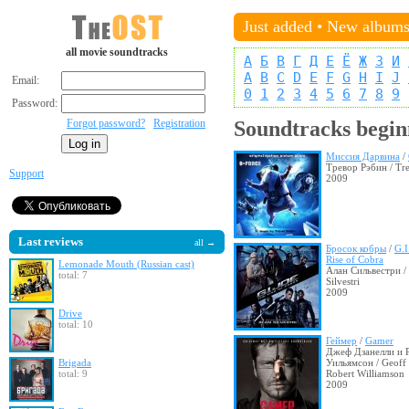
Just added
•
New album
all movie soundtracks
А
Б
В
Г
Д
Е
Ё
Ж
З
И
A
B
C
D
E
F
G
H
I
J
Email:
0
1
2
3
4
5
6
7
8
9
Password:
Forgot password?
Registration
Soundtracks begin
Миссия Дарвина
/
Тревор Рэбин / Tr
Support
2009
Last reviews
all →
Бросок кобры
/
G.I
Rise of Cobra
Lemonade Mouth (Russian cast)
Алан Сильвестри /
total: 7
Silvestri
2009
Drive
total: 10
Геймер
/
Gamer
Джеф Дзанелли и 
Brigada
Уильямсон / Geoff 
total: 9
Robert Williamson
2009