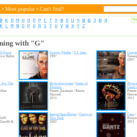
s
•
Most popular
•
Can't find?
По
Й
К
Л
М
Н
О
П
Р
С
Т
У
Ф
Х
Ц
Ч
Ш
Щ
Э
Ю
Я
K
L
M
N
O
P
Q
R
S
T
U
V
W
X
Y
Z
ning with "G"
G-Force
Солдат Джейн
/
G.I. Jane
Солда
evor Rabin
1997
Тревор
1997
. Joe: The
Игра престолов
/
Game of
Игра п
Thrones
Game o
 Alan
Рамин Джавади / Ramin
Рамин
Djawadi
Djawa
2011
2011
Банды Нью-Йорка
/
Gangs of
Ганц
/
Робб
New York
Кэндзи
Zanelli &
2002
2011