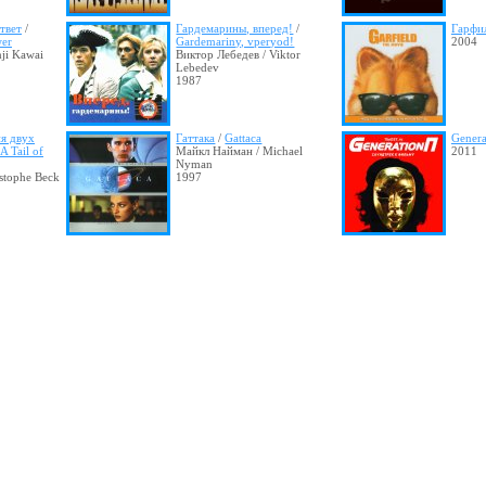
твет
/
Гардемарины, вперед!
/
Гарфи
wer
Gardemariny, vperyod!
2004
ji Kawai
Виктор Лебедев / Viktor
Lebedev
1987
я двух
Гаттака
/
Gattaca
Genera
 A Tail of
Майкл Найман / Michael
2011
Nyman
stophe Beck
1997