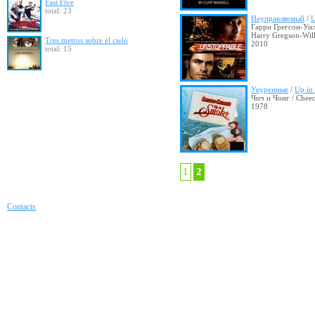
Fast Five
total: 23
Неуправляемый
/
U
Гарри Грегсон-Уил
Harry Gregson-Wil
Tres metros sobre el cielo
2010
total: 15
Укуренные
/
Up in
Чич и Чонг / Chee
1978
1
2
Contacts