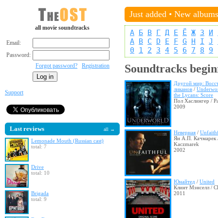
Just added
•
New album
all movie soundtracks
А
Б
В
Г
Д
Е
Ё
Ж
З
И
A
B
C
D
E
F
G
H
I
J
Email:
0
1
2
3
4
5
6
7
8
9
Password:
Forgot password?
Registration
Soundtracks begin
Другой мир: Восс
ликанов
/
Underwor
Support
the Lycans: Score
Пол Хаслингер / Pa
2009
Last reviews
all →
Неверная
/
Unfaith
Ян А.П. Качмарек /
Lemonade Mouth (Russian cast)
Kaczmarek
total: 7
2002
Drive
total: 10
Юнайтед
/
United
Клинт Мэнселл / Cl
Brigada
2011
total: 9