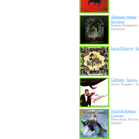
Лабиринт Фавна
/
del fauno
Хавьер Наваррете /
Navarrete
Багси Мэлоун
/
B
Сабрина
/
Sabrina
Джон Уильямс / Jo
Золотой Компас
/
Compass
Александр Деспла 
Desplat