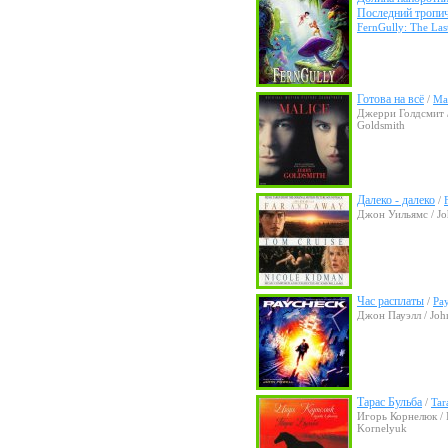
Последний тропич
FernGully: The Last
Готова на всё
/
Ma
Джерри Голдсмит /
Goldsmith
Далеко - далеко
/
Джон Уильямс / Jo
Час расплаты
/
Pa
Джон Пауэлл / Joh
Тарас Бульба
/
Tar
Игорь Корнелюк / 
Kornelyuk