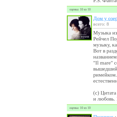
P.S. Фант
оценка: 10 из 10
Дом у озе
всего: 8
Музыка из
Рейчел По
музыку, ка
Вот в разд
названием
"Il mare"
вышедший к
римейком.
естественн
(с) Цитата
и любовь.
оценка: 10 из 10
Пианино