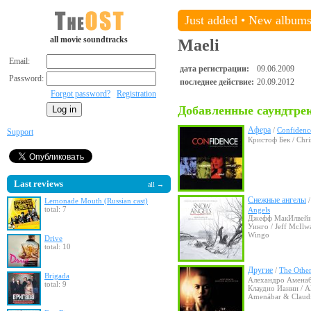
Just added
•
New album
all movie soundtracks
Maeli
Email:
дата регистрации:
09.06.2009
Password:
последнее действие:
20.09.2012
Forgot password?
Registration
Добавленные саундтре
Афера
/
Confidenc
Support
Кристоф Бек / Chri
Last reviews
all →
Снежные ангелы
Lemonade Mouth (Russian cast)
total: 7
Angels
Джефф МакИлвейн
Уинго / Jeff McIlw
Wingo
Drive
total: 10
Другие
/
The Other
Brigada
Алехандро Амена
total: 9
Клаудио Ианни / A
Amenábar & Claudi