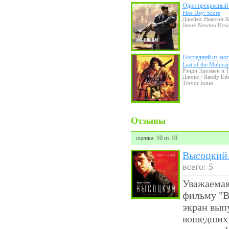
Один прекрасный
Fine Day: Score
Джеймс Ньютон Хо
James Newton How
Последний из мо
Last of the Mohica
Рэнди Эделмен и 
Джонс / Randy Ed
Trevor Jones
Отзывы
оценка: 10 из 10
Высоцкий.
всего: 5
Уважаемая
фильму "В
экран вып
вошедших н