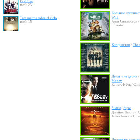
Fast Five
total: 23
Большое путешес
Wild
Tres metros sobre el cielo
Алан Сильвестри /
total: 15
Silvestri
Колдовство
/
The 
Деньги на двоих
/
Money
Кристоф Бек / Chri
Знаки
/
Signs
Джеймс Ньютон Хо
James Newton How
Долина папоротни