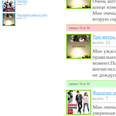
Очень инт
Fast Five
total: 23
конце изм
Мне очень
Tres metros sobre el cielo
вторую се
total: 15
оценка: 10 из 10
Три метра
всего: 15
Мне ужасн
правильно
момент.По
впечатлил
не дождусь
оценка: 10 из 10
Фанатки н
всего: 7
Мне очень
уверенная 