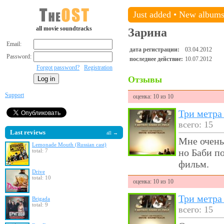
Just added
•
New album
all movie soundtracks
Зарина
Email:
дата регистрации:
03.04.2012
Password:
последнее действие:
10.07.2012
Forgot password?
Registration
Отзывы
Support
оценка: 10 из 10
Три метра
всего: 15
Last reviews
all →
Мне очень
Lemonade Mouth (Russian cast)
но Баби п
total: 7
фильм.
Drive
total: 10
оценка: 10 из 10
Три метра
Brigada
total: 9
всего: 15