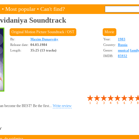
s
•
Most popular
•
Can't find?
svidaniya
Soundtrack
Original Motion Picture Soundtrack / OST
Movie
By:
Maxim Dunaevsky
Year:
1983
Release date:
04.03.1984
Country:
Russia
Length:
35:25 (13 tracks)
Genre:
musical
famil
IMDB:
85932
 can become the BEST! Be the first...
Write review
w
, do svidaniya