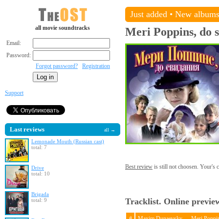
Just added
•
New album
all movie soundtracks
Meri Poppins, do 
Email:
Password:
Forgot password?
Registration
Support
Last reviews
all →
Lemonade Mouth (Russian cast)
total: 7
Best review
is still not choosen. Your's
Drive
total: 10
Brigada
Tracklist. Online previe
total: 9
#
Maxim Dunaevsky — Meri Poppins