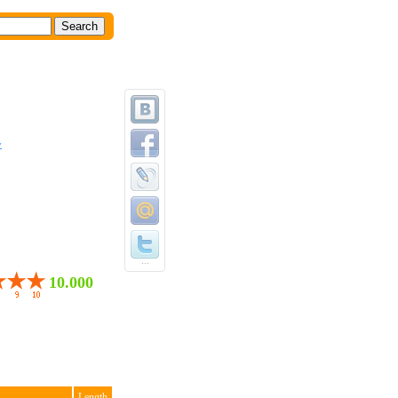
y
...
10.000
Length