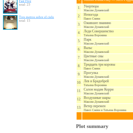
Fast Five
total: 23
Увертюра
1.
Максим Дунаевский
Непогода
2.
Tres metros sobre el cielo
Павел Смеян
total: 15
Ожившее пианино
3.
Максим Дунаевский
Леди Совершенство
4.
Татьяна Воронина
Парк
5.
Максим Дунаевский
Вальс
6.
Максим Дунаевский
Цветные сны
7.
Максим Дунаевский
Тридцать три коровы
8.
Павел Смеян
Прогулка
9.
Максим Дунаевский
Лев и Брадобрей
10.
Татьяна Воронина
Салон мадам Корри
11.
Максим Дунаевский
Воздушные шары
12.
Максим Дунаевский
Ветер перемен
13.
Павел Смеян и Татьяна Воронина
Plot summary